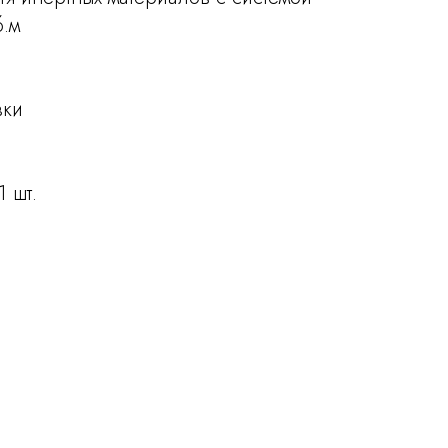
б.м
вки
 шт.