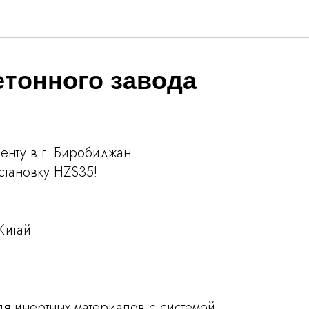
етонного завода
енту в г. Биробиджан
становку HZS35!
Китай
ля инертных материалов с системой